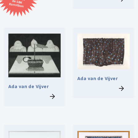
Kunstbon
Kunstenaar
Formaat
Orientatie
Kleur
Ada van de Vijver
Zoeken
Ada van de Vijver
Kerncollectie
8 items.
Pagina:
1