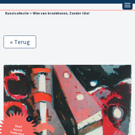
Kunstcollectie > Wim van broekhoven, Zonder titel
« Terug
Geef
kunst
kado met
de SBK