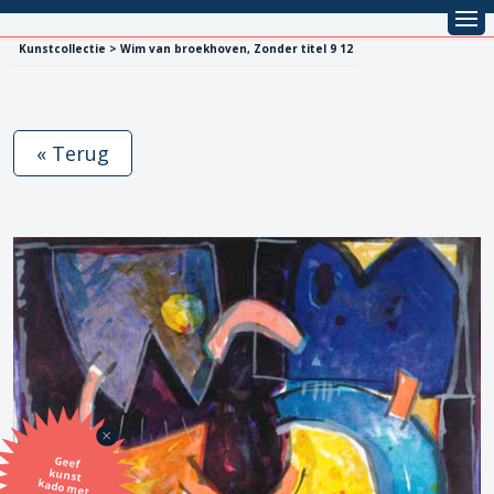
Kunstcollectie > Wim van broekhoven, Zonder titel 9 12
« Terug
Geef
kunst
kado met
de SBK