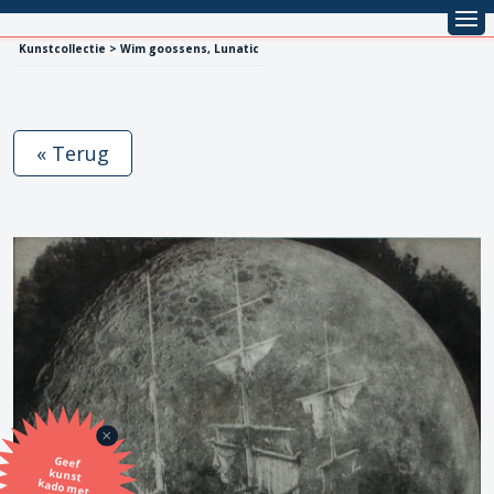
Kunstcollectie > Wim goossens, Lunatic
« Terug
Geef
kunst
kado met
de SBK