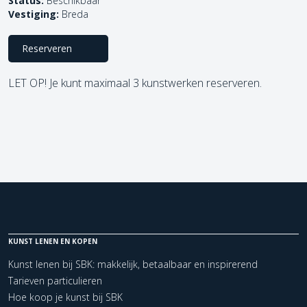
Status:
Beschikbaar
Vestiging:
Breda
Reserveren
LET OP! Je kunt maximaal 3 kunstwerken reserveren.
KUNST LENEN EN KOPEN
Kunst lenen bij SBK: makkelijk, betaalbaar en inspirerend
Tarieven particulieren
Hoe koop je kunst bij SBK