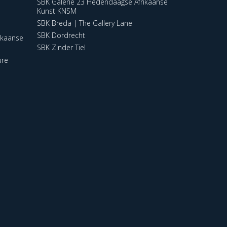
SBK Galerie 23 Hedendaagse Afrikaanse
Kunst KNSM
SBK Breda | The Gallery Lane
SBK Dordrecht
ikaanse
SBK Zinder Tiel
ure