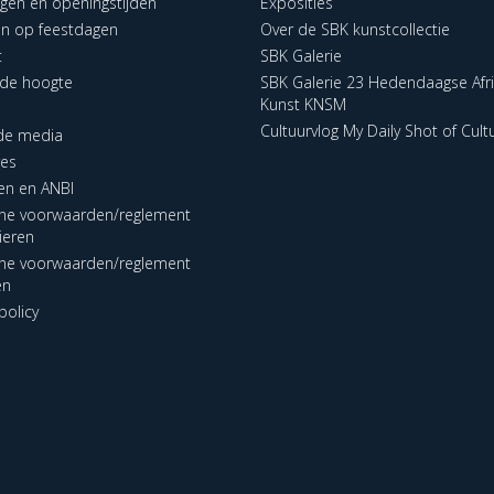
ngen en openingstijden
Exposities
en op feestdagen
Over de SBK kunstcollectie
t
SBK Galerie
p de hoogte
SBK Galerie 23 Hedendaagse Afr
Kunst KNSM
Cultuurvlog My Daily Shot of Cult
 de media
res
en en ANBI
ne voorwaarden/reglement
lieren
ne voorwaarden/reglement
en
policy