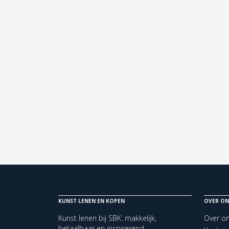
KUNST LENEN EN KOPEN
OVER ON
Kunst lenen bij SBK: makkelijk,
Over o
betaalbaar en inspirerend