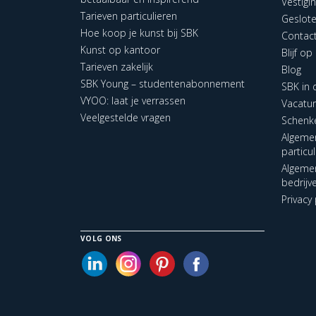
Vestigi
Tarieven particulieren
Geslot
Hoe koop je kunst bij SBK
Contac
Kunst op kantoor
Blijf o
Tarieven zakelijk
Blog
SBK Young – studentenabonnement
SBK in
VYOO: laat je verrassen
Vacatu
Veelgestelde vragen
Schenk
Algeme
particu
Algeme
bedrijv
Privacy 
VOLG ONS