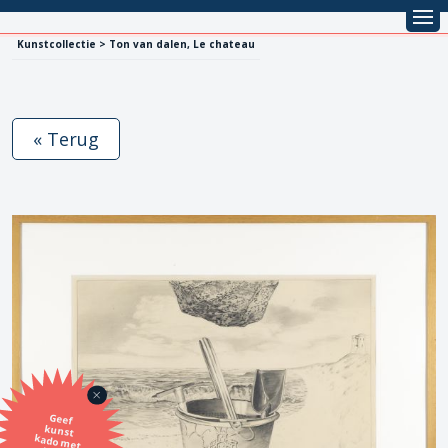
Kunstcollectie > Ton van dalen, Le chateau
« Terug
Geef
kunst
kado met
de SBK