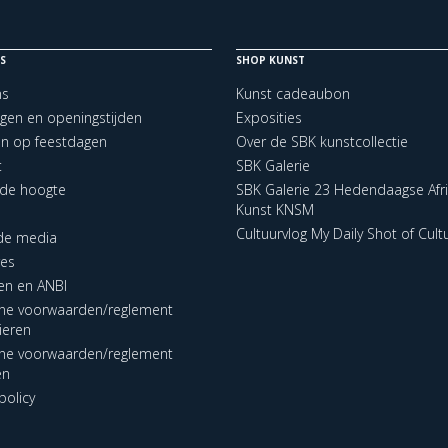
S
SHOP KUNST
ns
Kunst cadeaubon
ngen en openingstijden
Exposities
en op feestdagen
Over de SBK kunstcollectie
t
SBK Galerie
p de hoogte
SBK Galerie 23 Hedendaagse Afr
Kunst KNSM
Cultuurvlog My Daily Shot of Cult
 de media
res
en en ANBI
ne voorwaarden/reglement
lieren
ne voorwaarden/reglement
en
policy