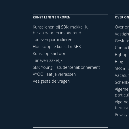
KUNST LENEN EN KOPEN
OVER ON
Kunst lenen bij SBK: makkelijk,
Over o
betaalbaar en inspirerend
Vestigi
Tarieven particulieren
Geslot
Hoe koop je kunst bij SBK
Contac
Kunst op kantoor
Blijf o
Tarieven zakelijk
Blog
SBK Young – studentenabonnement
SBK in
VYOO: laat je verrassen
Vacatu
Veelgestelde vragen
Schenk
Algeme
particu
Algeme
bedrijv
Privacy 