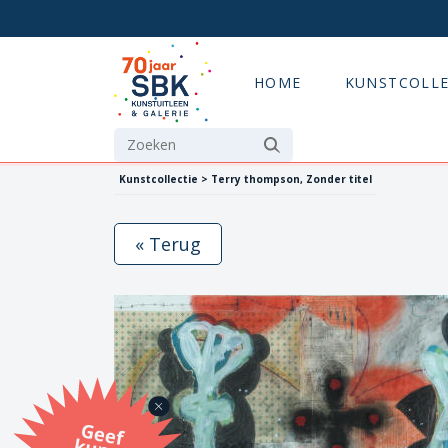
HOME
KUNSTCOLLE
Kunstcollectie > Terry thompson, Zonder titel
« Terug
G
eef
u
n
st
a
d
o
m
et
e SB
K
u
n
stb
o
n