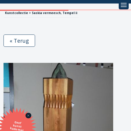
Kunstcollectie > Saskia vermeesch, Tempel ii
« Terug
Geef
kunst
kado met
de SBK