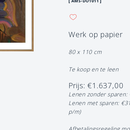
[ AMS-DO1011 ]
Werk op papier
80 x 110 cm
Te koop en te leen
Prijs: €1.637,00
Lenen zonder sparen:
Lenen met sparen: €3
p/m)
Afbetalingsregeling mo