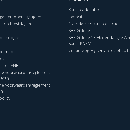
ns
Kunst cadeaubon
ngen en openingstijden
Exposities
en op feestdagen
Over de SBK kunstcollectie
t
SBK Galerie
p de hoogte
SBK Galerie 23 Hedendaagse Afr
Kunst KNSM
Cultuurvlog My Daily Shot of Cult
 de media
res
en en ANBI
ne voorwaarden/reglement
lieren
ne voorwaarden/reglement
en
policy