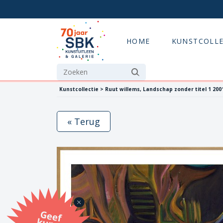
HOME
KUNSTCOLLE
Kunstcollectie > Ruut willems, Landschap zonder titel 1 200
« Terug
G
eef
u
n
st
a
d
o
m
et
e SB
K
u
n
stb
o
n