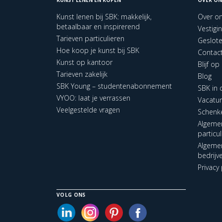
Kunst lenen bij SBK: makkelijk,
Over o
betaalbaar en inspirerend
Vestigi
Tarieven particulieren
Geslot
Hoe koop je kunst bij SBK
Contac
Kunst op kantoor
Blijf o
Tarieven zakelijk
Blog
SBK Young – studentenabonnement
SBK in
VYOO: laat je verrassen
Vacatu
Veelgestelde vragen
Schenk
Algeme
particu
Algeme
bedrijv
Privacy 
VOLG ONS