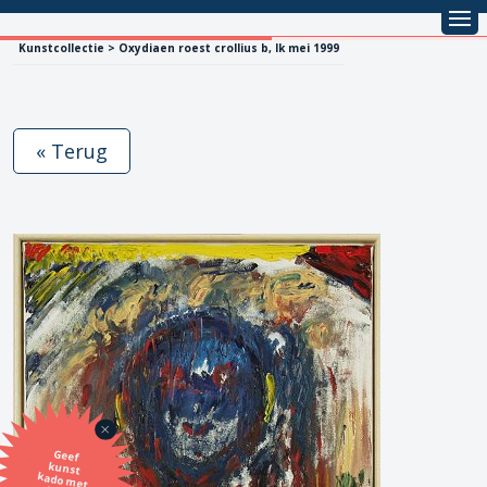
Kunstcollectie > Oxydiaen roest crollius b, Ik mei 1999
« Terug
Geef
kunst
kado met
de SBK