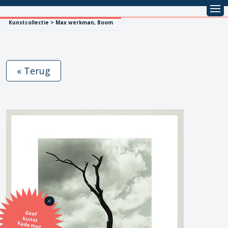
Kunstcollectie > Max werkman, Boom
« Terug
Geef
kunst
kado met
de SBK