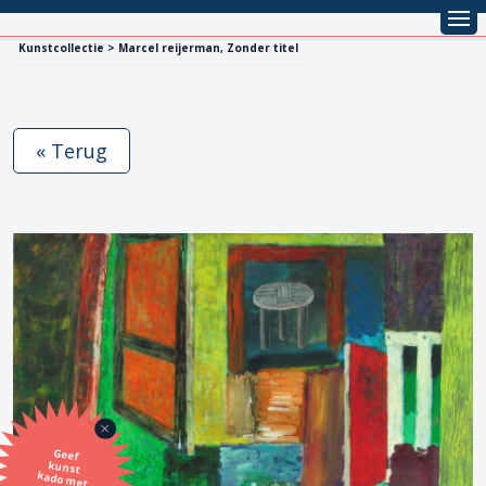
Kunstcollectie > Marcel reijerman, Zonder titel
« Terug
Geef
kunst
kado met
de SBK