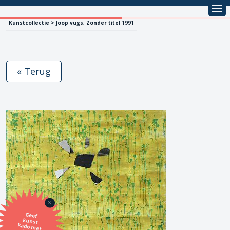
Kunstcollectie > Joop vugs, Zonder titel 1991
« Terug
Geef
kunst
kado met
de SBK