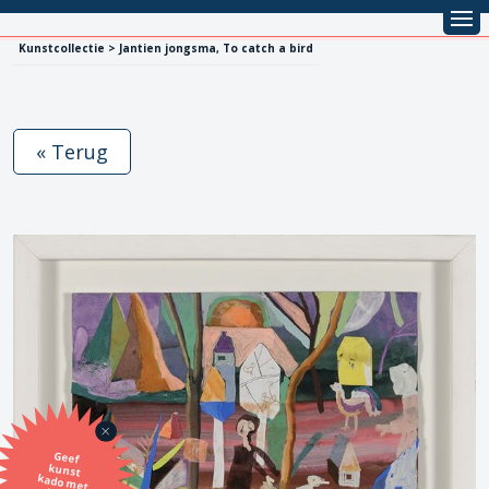
Kunstcollectie > Jantien jongsma, To catch a bird
« Terug
Geef
kunst
kado met
de SBK