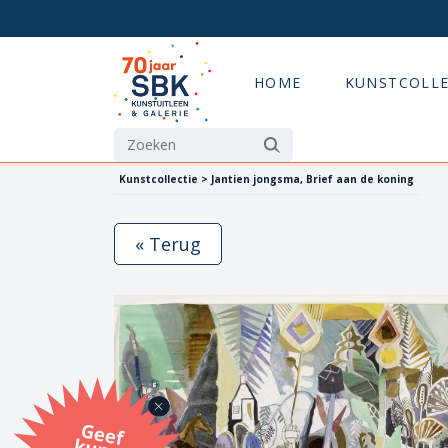
HOME
KUNSTCOLLE
Kunstcollectie > Jantien jongsma, Brief aan de koning
« Terug
G
eef
u
n
st
a
d
o
m
et
e SB
K
u
n
stb
o
n