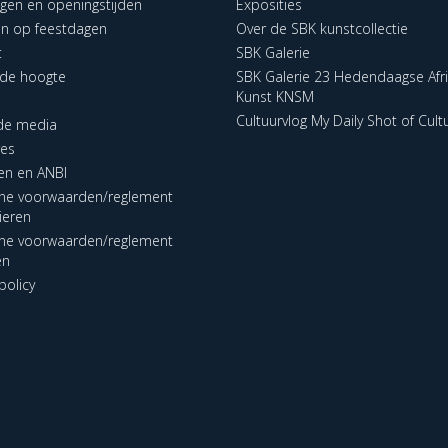
ngen en openingstijden
Exposities
en op feestdagen
Over de SBK kunstcollectie
t
SBK Galerie
p de hoogte
SBK Galerie 23 Hedendaagse Afr
Kunst KNSM
Cultuurvlog My Daily Shot of Cult
 de media
res
en en ANBI
ne voorwaarden/reglement
lieren
ne voorwaarden/reglement
en
policy