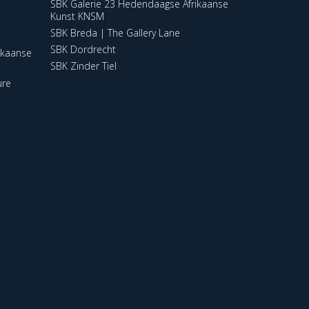
SBK Galerie 23 Hedendaagse Afrikaanse
Kunst KNSM
SBK Breda | The Gallery Lane
SBK Dordrecht
ikaanse
SBK Zinder Tiel
ure