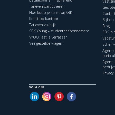
betaalbaar en inspirerend
Vestigi
Tarieven particulieren
Geslot
Hoe koop je kunst bij SBK
Contac
Kunst op kantoor
Blijf o
Tarieven zakelijk
Blog
SBK Young – studentenabonnement
SBK in
VYOO: laat je verrassen
Vacatu
Veelgestelde vragen
Schenk
Algeme
particu
Algeme
bedrijv
Privacy 
VOLG ONS