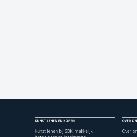
KUNST LENEN EN KOPEN
OVER ON
Kunst lenen bij SBK: makkelijk,
Over o