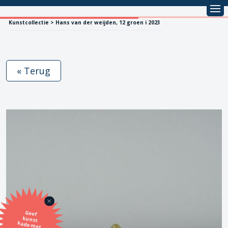
Kunstcollectie > Hans van der weijden, 12 groen i 2023
« Terug
Geef
kunst
kado met
de SBK