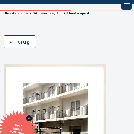
Kunstcollectie > Dik bouwhuis, Tourist landscape 4
« Terug
Geef
kunst
kado met
de SBK