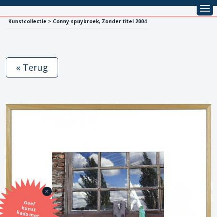
Kunstcollectie > Conny spuybroek, Zonder titel 2004
« Terug
Geef
kunst
kado met
de SBK