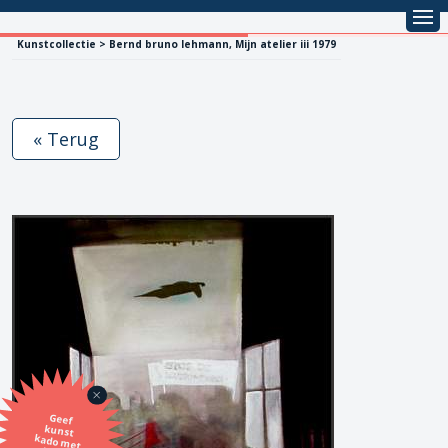
Kunstcollectie > Bernd bruno lehmann, Mijn atelier iii 1979
« Terug
Geef
kunst
kado met
de SBK