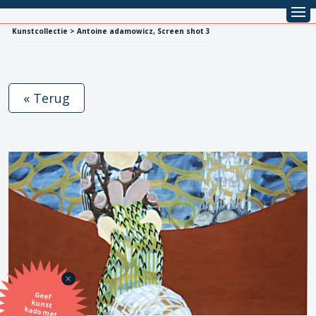
Kunstcollectie > Antoine adamowicz, Screen shot 3
« Terug
Geef
kunst
kado met
de SBK