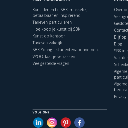
Kunst lenen bij SBK: makkelijk,
Over o
betaalbaar en inspirerend
Vestigi
Tarieven particulieren
Geslot
Hoe koop je kunst bij SBK
Contac
Kunst op kantoor
Blijf o
Tarieven zakelijk
Blog
SBK Young – studentenabonnement
SBK in
VYOO: laat je verrassen
Vacatu
Veelgestelde vragen
Schenk
Algeme
particu
Algeme
bedrijv
Privacy 
VOLG ONS