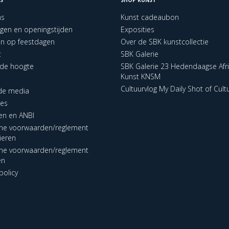
ns
Kunst cadeaubon
ngen en openingstijden
Exposities
en op feestdagen
Over de SBK kunstcollectie
t
SBK Galerie
p de hoogte
SBK Galerie 23 Hedendaagse Afr
Kunst KNSM
Cultuurvlog My Daily Shot of Cult
 de media
res
en en ANBI
ne voorwaarden/reglement
lieren
ne voorwaarden/reglement
en
policy