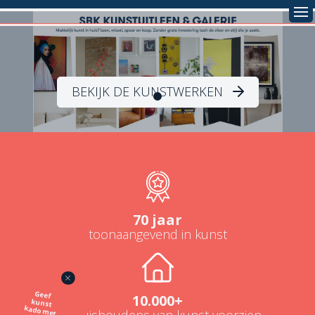
BEKIJK DE KUNSTWERKEN
70 jaar
toonaangevend in kunst
Geef
kunst
kado met
de SBK
10.000+
NL-huishoudens van kunst voorzien