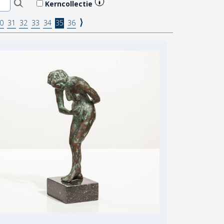
Kerncollectie
⟩
0
31
32
33
34
35
36