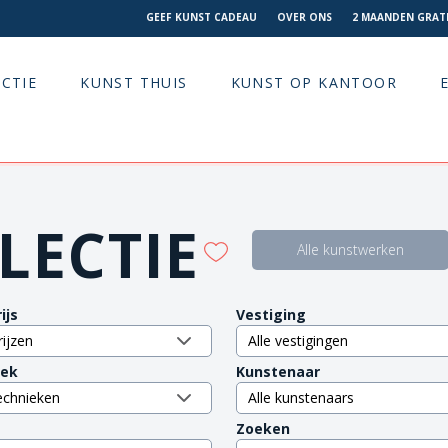
GEEF KUNST CADEAU
OVER ONS
2 MAANDEN GRATI
CTIE
KUNST THUIS
KUNST OP KANTOOR
LECTIE
Alle kunstwerken
ijs
Vestiging
iek
Kunstenaar
Zoeken