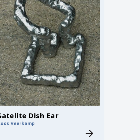
Satelite Dish Ear
Koos Veerkamp