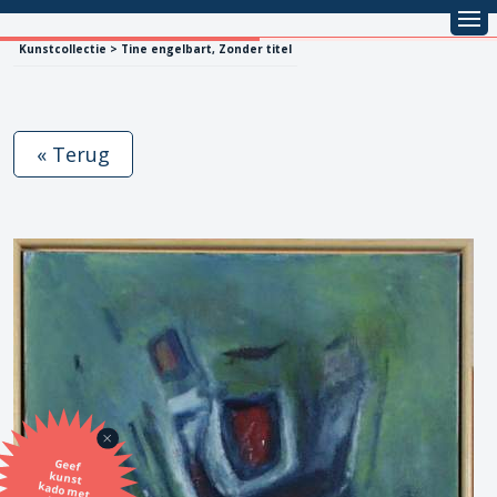
Kunstcollectie > Tine engelbart, Zonder titel
« Terug
Geef
kunst
kado met
de SBK