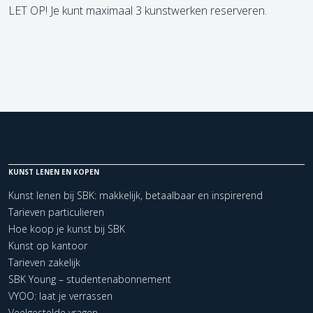
LET OP! Je kunt maximaal 3 kunstwerken reserveren.
KUNST LENEN EN KOPEN
Kunst lenen bij SBK: makkelijk, betaalbaar en inspirerend
Tarieven particulieren
Hoe koop je kunst bij SBK
Kunst op kantoor
Tarieven zakelijk
SBK Young – studentenabonnement
VYOO: laat je verrassen
Veelgestelde vragen