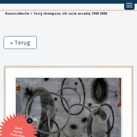
Kunstcollectie > Terry thompson, Uit serie arcadia 1999 2000
« Terug
Geef
kunst
kado met
de SBK