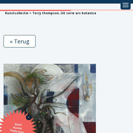
Kunstcollectie > Terry thompson, Uit serie ars botanica
« Terug
Geef
kunst
kado met
de SBK