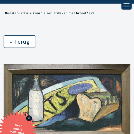
Kunstcollectie > Ruurd elzer, Stilleven met brood 1953
« Terug
Geef
kunst
kado met
de SBK