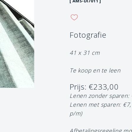
[ AMS-DI7011 ]
Fotografie
41 x 31 cm
Te koop en te leen
Prijs: €233,00
Lenen zonder sparen:
Lenen met sparen: €7
p/m)
Afbetalingsregeling mo