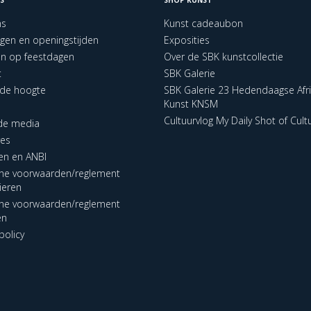
ns
Kunst cadeaubon
ngen en openingstijden
Exposities
en op feestdagen
Over de SBK kunstcollectie
t
SBK Galerie
p de hoogte
SBK Galerie 23 Hedendaagse Afr
Kunst KNSM
Cultuurvlog My Daily Shot of Cult
 de media
res
en en ANBI
ne voorwaarden/reglement
lieren
ne voorwaarden/reglement
en
policy