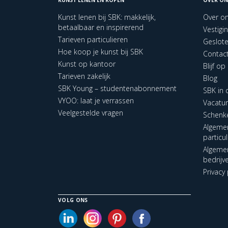
Kunst lenen bij SBK: makkelijk,
Over o
betaalbaar en inspirerend
Vestigi
Tarieven particulieren
Geslot
Hoe koop je kunst bij SBK
Contac
Kunst op kantoor
Blijf o
Tarieven zakelijk
Blog
SBK Young – studentenabonnement
SBK in
VYOO: laat je verrassen
Vacatu
Veelgestelde vragen
Schenk
Algeme
particu
Algeme
bedrijv
Privacy 
VOLG ONS