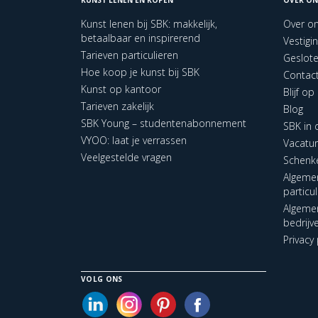
Kunst lenen bij SBK: makkelijk,
Over o
betaalbaar en inspirerend
Vestigi
Tarieven particulieren
Geslot
Hoe koop je kunst bij SBK
Contac
Kunst op kantoor
Blijf o
Tarieven zakelijk
Blog
SBK Young – studentenabonnement
SBK in
VYOO: laat je verrassen
Vacatu
Veelgestelde vragen
Schenk
Algeme
particu
Algeme
bedrijv
Privacy 
VOLG ONS