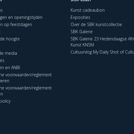
ns
Kunst cadeaubon
ngen en openingstijden
Exposities
en op feestdagen
Over de SBK kunstcollectie
t
SBK Galerie
p de hoogte
SBK Galerie 23 Hedendaagse Afr
Kunst KNSM
Cultuurvlog My Daily Shot of Cult
 de media
res
en en ANBI
ne voorwaarden/reglement
lieren
ne voorwaarden/reglement
en
policy