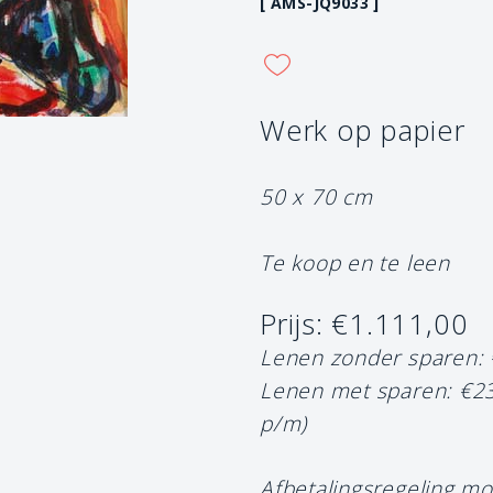
[ AMS-JQ9033 ]
Werk op papier
50 x 70 cm
Te koop en te leen
Prijs: €1.111,00
Lenen zonder sparen:
Lenen met sparen: €2
p/m)
Afbetalingsregeling mo