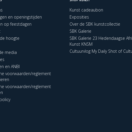
ns
Kunst cadeaubon
ngen en openingstijden
Exposities
en op feestdagen
Over de SBK kunstcollectie
t
SBK Galerie
p de hoogte
SBK Galerie 23 Hedendaagse Afr
Kunst KNSM
Cultuurvlog My Daily Shot of Cult
 de media
res
en en ANBI
ne voorwaarden/reglement
lieren
ne voorwaarden/reglement
en
policy