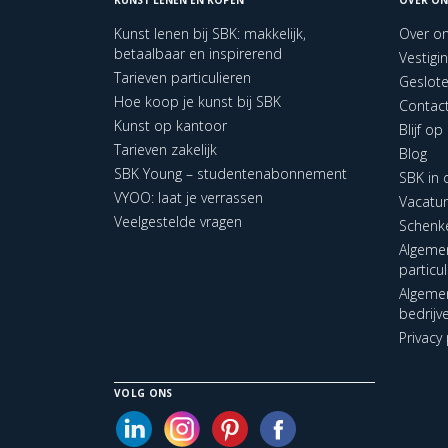
Kunst lenen bij SBK: makkelijk,
Over o
betaalbaar en inspirerend
Vestigi
Tarieven particulieren
Geslot
Hoe koop je kunst bij SBK
Contac
Kunst op kantoor
Blijf o
Tarieven zakelijk
Blog
SBK Young – studentenabonnement
SBK in
VYOO: laat je verrassen
Vacatu
Veelgestelde vragen
Schenk
Algeme
particu
Algeme
bedrijv
Privacy 
VOLG ONS