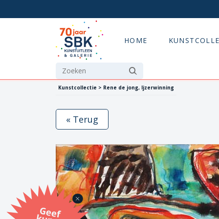
HOME
KUNSTCOLLE
Kunstcollectie > Rene de jong, Ijzerwinning
« Terug
G
eef
u
n
st
a
d
o
m
et
e SB
K
u
n
stb
o
n