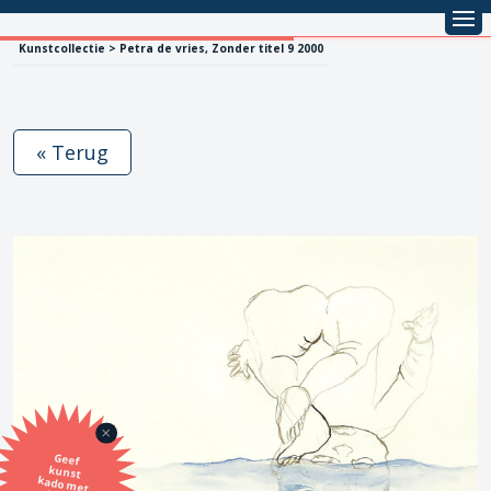
Kunstcollectie > Petra de vries, Zonder titel 9 2000
« Terug
Geef
kunst
kado met
de SBK