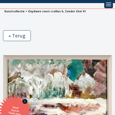
Kunstcollectie > Oxydiaen roest crollius b, Zonder titel 41
« Terug
Geef
kunst
kado met
de SBK