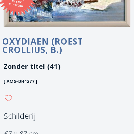
Kunstbon
OXYDIAEN (ROEST
CROLLIUS, B.)
Zonder titel (41)
[ AMS-DH4277 ]
Schilderij
67 x 87 cm