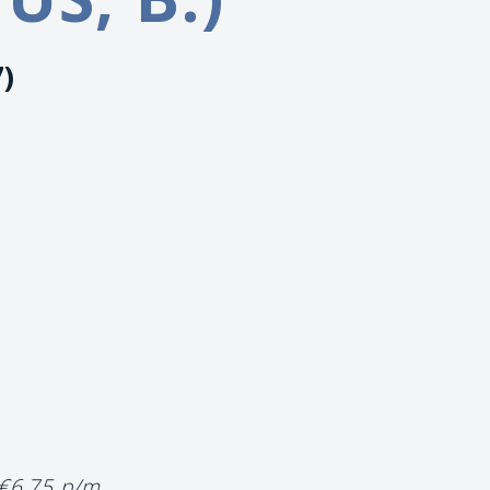
7)
 €6,75 p/m