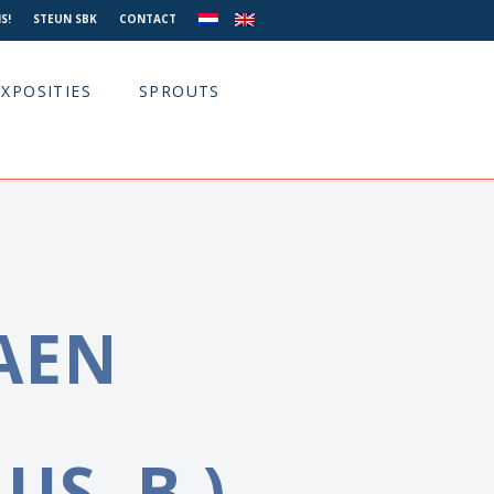
S!
STEUN SBK
CONTACT
EXPOSITIES
SPROUTS
AEN
US, B.)