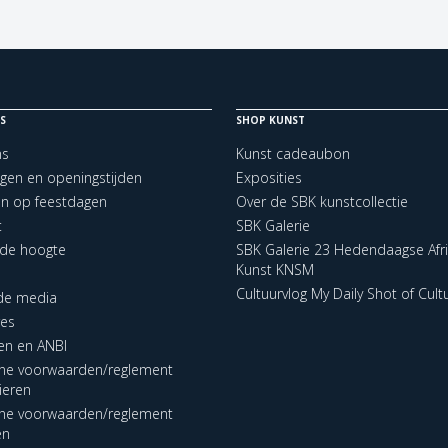
S
SHOP KUNST
ns
Kunst cadeaubon
ngen en openingstijden
Exposities
en op feestdagen
Over de SBK kunstcollectie
t
SBK Galerie
p de hoogte
SBK Galerie 23 Hedendaagse Afr
Kunst KNSM
Cultuurvlog My Daily Shot of Cult
 de media
res
en en ANBI
ne voorwaarden/reglement
lieren
ne voorwaarden/reglement
en