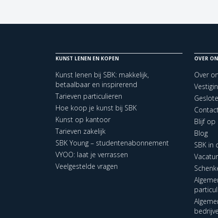
KUNST LENEN EN KOPEN
OVER ON
Kunst lenen bij SBK: makkelijk,
Over o
betaalbaar en inspirerend
Vestigi
Tarieven particulieren
Geslot
Hoe koop je kunst bij SBK
Contac
Kunst op kantoor
Blijf o
Tarieven zakelijk
Blog
SBK Young – studentenabonnement
SBK in
VYOO: laat je verrassen
Vacatu
Veelgestelde vragen
Schenk
Algeme
particu
Algeme
bedrijv