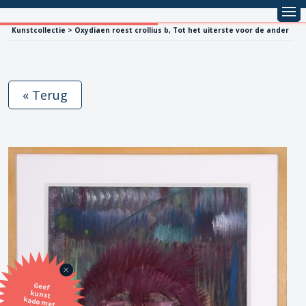
Kunstcollectie > Oxydiaen roest crollius b, Tot het uiterste voor de ander
« Terug
Geef
kunst
kado met
de SBK