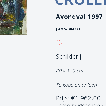
Avondval 1997
[ AMS-DH4073 ]
Schilderij
80 x 120 cm
Te koop en te leen
Prijs: €1.962,00
Lenen zonder sparen: