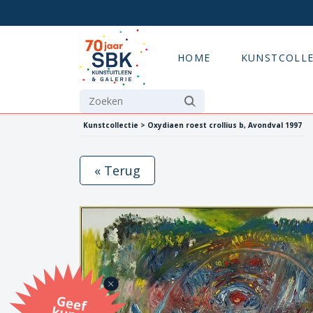
HOME
KUNSTCOLLE
Kunstcollectie > Oxydiaen roest crollius b, Avondval 1997
« Terug
G
eef
u
n
st
a
d
o
m
et
e SB
K
u
n
stb
o
n