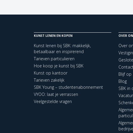
KUNST LENEN EN KOPEN
OVER ON
Kunst lenen bij SBK: makkelijk,
Over o
betaalbaar en inspirerend
Vestigi
Tarieven particulieren
Geslot
Hoe koop je kunst bij SBK
Contac
Kunst op kantoor
Blijf o
Tarieven zakelijk
Blog
SBK Young – studentenabonnement
SBK in
VYOO: laat je verrassen
Vacatu
Veelgestelde vragen
Schenk
Algeme
particu
Algeme
bedrijv