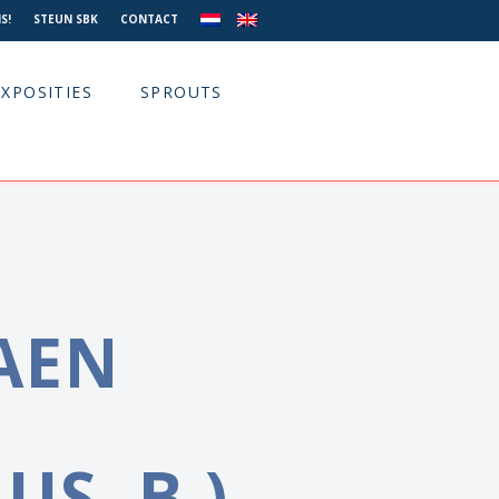
S!
STEUN SBK
CONTACT
EXPOSITIES
SPROUTS
AEN
US, B.)