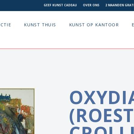
GEEF KUNST CADEAU
OVER ONS
2 MAANDEN GRATI
CTIE
KUNST THUIS
KUNST OP KANTOOR
OXYDI
(ROEST
CROLLI