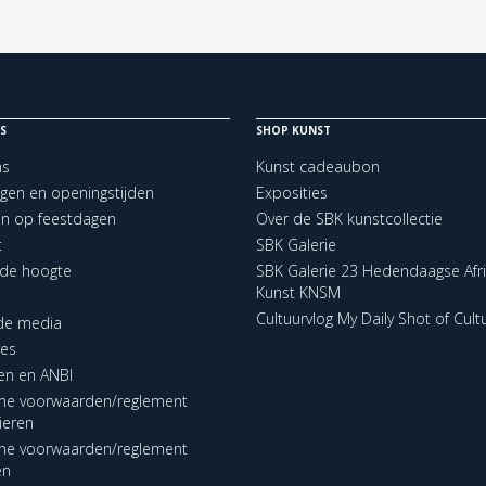
S
SHOP KUNST
ns
Kunst cadeaubon
ngen en openingstijden
Exposities
en op feestdagen
Over de SBK kunstcollectie
t
SBK Galerie
p de hoogte
SBK Galerie 23 Hedendaagse Afr
Kunst KNSM
Cultuurvlog My Daily Shot of Cult
 de media
res
en en ANBI
ne voorwaarden/reglement
lieren
ne voorwaarden/reglement
en