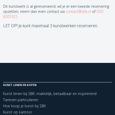
Dit kunstwerk is al gereserveerd, wil je er een tweede reservering
opzetten, neem dan even contact via
contact@sbk.nl
of
020-
6201321
.
LET OP! Je kunt maximaal 3 kunstwerken reserveren.
KUNST LENEN EN KOPEN
Kunst lenen bij SBK: makkelijk, betaalbaar en inspirerend
Tarieven particulieren
Hoe koop je kunst bij SBK
Kunst op kantoor