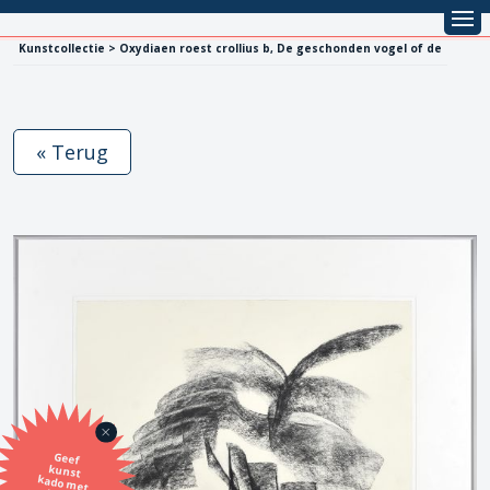
Kunstcollectie > Oxydiaen roest crollius b, De geschonden vogel of de
« Terug
Geef
kunst
kado met
de SBK