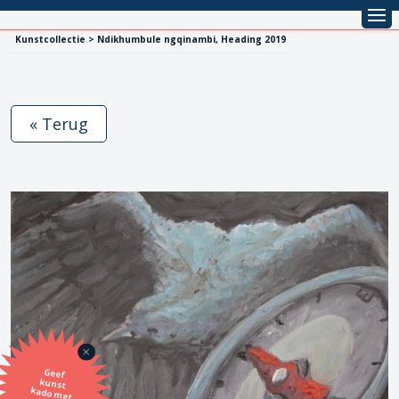
Kunstcollectie > Ndikhumbule ngqinambi, Heading 2019
« Terug
Geef
kunst
kado met
de SBK