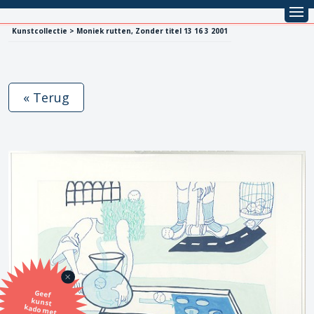
Kunstcollectie > Moniek rutten, Zonder titel 13 16 3 2001
« Terug
Geef
kunst
kado met
de SBK