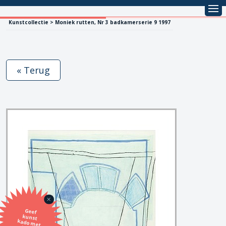
Kunstcollectie > Moniek rutten, Nr 3 badkamerserie 9 1997
« Terug
Geef
kunst
kado met
de SBK