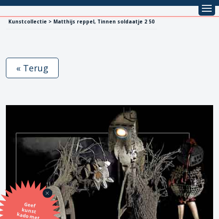
Kunstcollectie > Matthijs reppel, Tinnen soldaatje 2 50
« Terug
Geef
kunst
kado met
de SBK