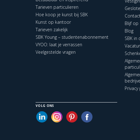
Vestigi
Tarieven particulieren
Geslot
Hoe koop je kunst bij SBK
Contac
Kunst op kantoor
Blijf o
Tarieven zakelijk
Blog
SBK Young – studentenabonnement
SBK in
VYOO: laat je verrassen
Vacatu
Veelgestelde vragen
Schenk
Algeme
particu
Algeme
bedrijv
Privacy 
VOLG ONS