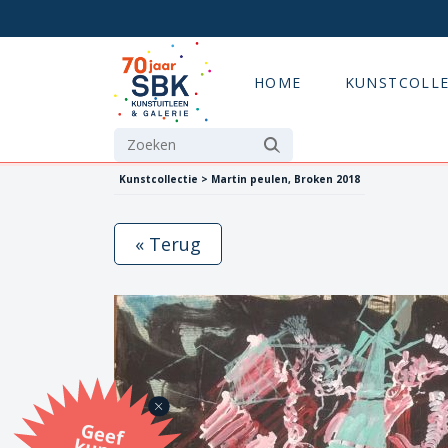
HOME
KUNSTCOLLE
Kunstcollectie > Martin peulen, Broken 2018
« Terug
G
eef
u
n
st
a
d
o
m
et
e SB
K
u
n
stb
o
n