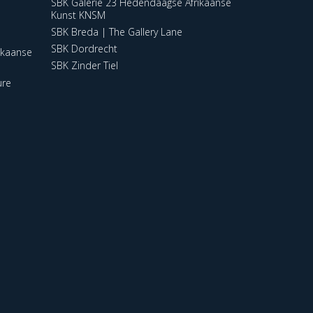
SBK Galerie 23 Hedendaagse Afrikaanse
Kunst KNSM
SBK Breda | The Gallery Lane
SBK Dordrecht
ikaanse
SBK Zinder Tiel
ure