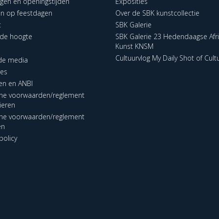
ngen en openingstijden
Exposities
en op feestdagen
Over de SBK kunstcollectie
t
SBK Galerie
p de hoogte
SBK Galerie 23 Hedendaagse Afr
Kunst KNSM
Cultuurvlog My Daily Shot of Cult
 de media
res
en en ANBI
ne voorwaarden/reglement
lieren
ne voorwaarden/reglement
en
policy