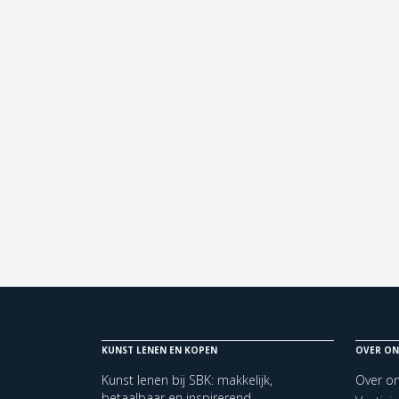
KUNST LENEN EN KOPEN
OVER ON
Kunst lenen bij SBK: makkelijk,
Over o
betaalbaar en inspirerend