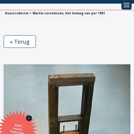
Kunstcollectie > Martin cornelissen, Het belang van per 1981
« Terug
Geef
kunst
kado met
de SBK