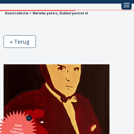
Kunstcollectie > Marieke peters, Dubbel portret iii
« Terug
Geef
kunst
kado met
de SBK