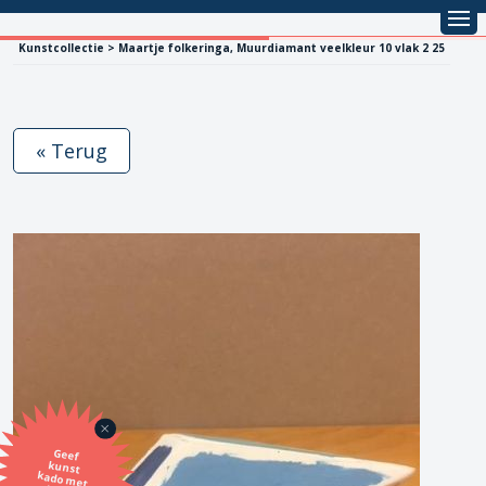
Kunstcollectie > Maartje folkeringa, Muurdiamant veelkleur 10 vlak 2 25
« Terug
Geef
kunst
kado met
de SBK