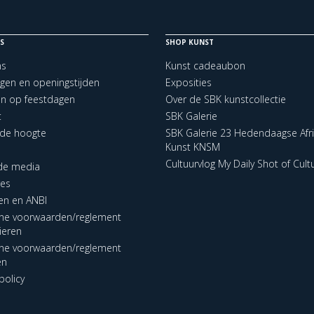
S
SHOP KUNST
ns
Kunst cadeaubon
ngen en openingstijden
Exposities
en op feestdagen
Over de SBK kunstcollectie
t
SBK Galerie
p de hoogte
SBK Galerie 23 Hedendaagse Afr
Kunst KNSM
Cultuurvlog My Daily Shot of Cult
 de media
res
en en ANBI
ne voorwaarden/reglement
lieren
ne voorwaarden/reglement
en
policy