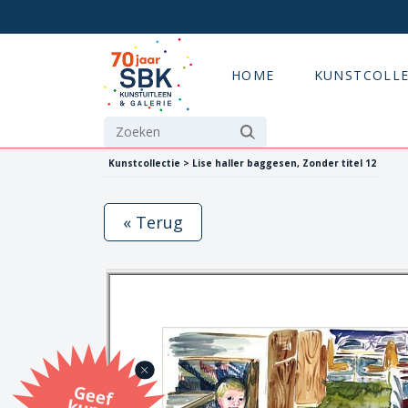
HOME
KUNSTCOLLE
Kunstcollectie > Lise haller baggesen, Zonder titel 12
« Terug
G
eef
u
n
st
a
d
o
m
et
e SB
K
u
n
stb
o
n