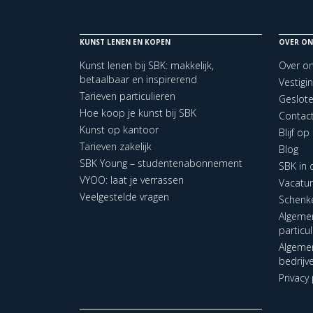
KUNST LENEN EN KOPEN
OVER ON
Kunst lenen bij SBK: makkelijk,
Over o
betaalbaar en inspirerend
Vestigi
Tarieven particulieren
Geslot
Hoe koop je kunst bij SBK
Contac
Kunst op kantoor
Blijf o
Tarieven zakelijk
Blog
SBK Young – studentenabonnement
SBK in
VYOO: laat je verrassen
Vacatu
Veelgestelde vragen
Schenk
Algeme
particu
Algeme
bedrijv
Privacy 