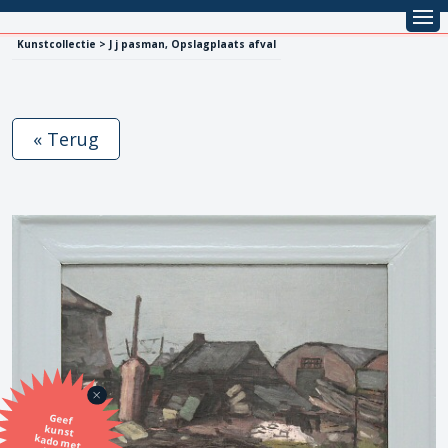
Kunstcollectie > J j pasman, Opslagplaats afval
« Terug
Geef
kunst
kado met
de SBK