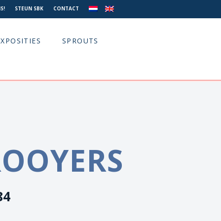
S!
STEUN SBK
CONTACT
EXPOSITIES
SPROUTS
 ROOYERS
84