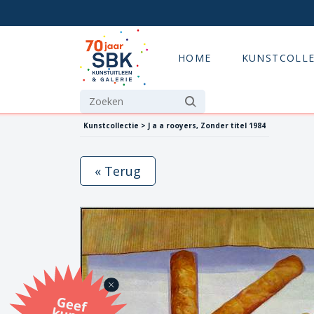
HOME
KUNSTCOLLE
Kunstcollectie > J a a rooyers, Zonder titel 1984
« Terug
G
eef
u
n
st
a
d
o
m
et
e SB
K
u
n
stb
o
n