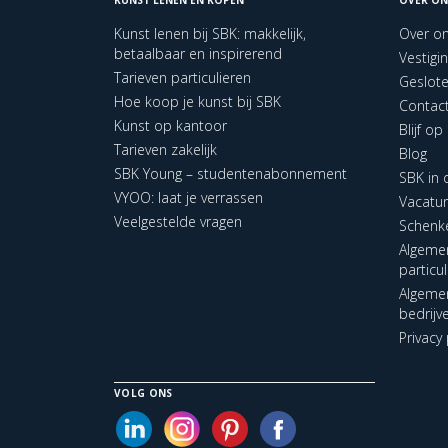
Kunst lenen bij SBK: makkelijk,
Over o
betaalbaar en inspirerend
Vestigi
Tarieven particulieren
Geslot
Hoe koop je kunst bij SBK
Contac
Kunst op kantoor
Blijf o
Tarieven zakelijk
Blog
SBK Young – studentenabonnement
SBK in
VYOO: laat je verrassen
Vacatu
Veelgestelde vragen
Schenk
Algeme
particu
Algeme
bedrijv
Privacy 
VOLG ONS