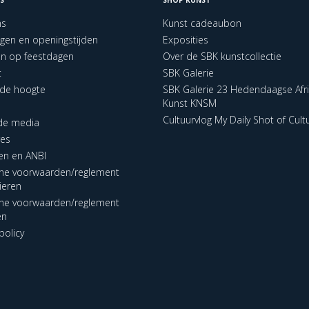
ns
Kunst cadeaubon
ngen en openingstijden
Exposities
en op feestdagen
Over de SBK kunstcollectie
t
SBK Galerie
p de hoogte
SBK Galerie 23 Hedendaagse Afr
Kunst KNSM
Cultuurvlog My Daily Shot of Cult
 de media
res
en en ANBI
ne voorwaarden/reglement
lieren
ne voorwaarden/reglement
en
policy