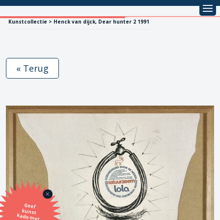
Kunstcollectie > Henck van dijck, Dear hunter 2 1991
« Terug
Geef
kunst
kado met
de SBK