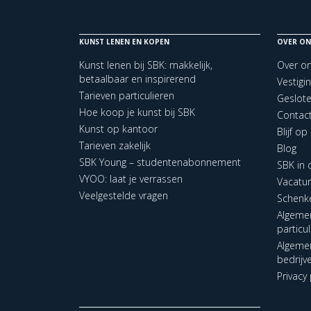
KUNST LENEN EN KOPEN
OVER ON
Kunst lenen bij SBK: makkelijk,
Over o
betaalbaar en inspirerend
Vestigi
Tarieven particulieren
Geslot
Hoe koop je kunst bij SBK
Contac
Kunst op kantoor
Blijf o
Tarieven zakelijk
Blog
SBK Young – studentenabonnement
SBK in
VYOO: laat je verrassen
Vacatu
Veelgestelde vragen
Schenk
Algeme
particu
Algeme
bedrijv
Privacy 