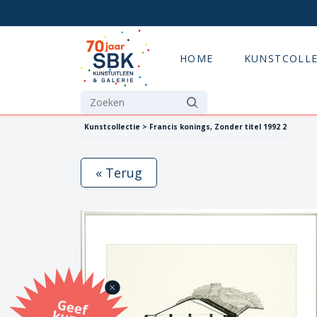
HOME
KUNSTCOLLE
Kunstcollectie > Francis konings, Zonder titel 1992 2
« Terug
G
eef
u
n
st
a
d
o
m
et
e SB
K
u
n
stb
o
n