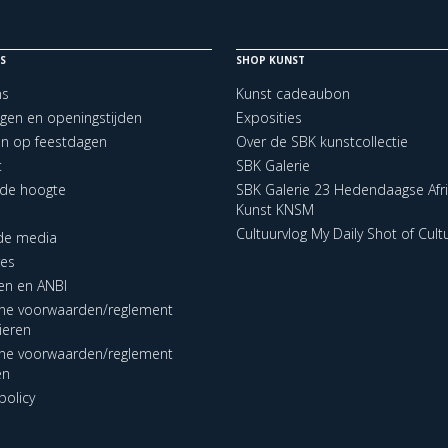
S
SHOP KUNST
ns
Kunst cadeaubon
ngen en openingstijden
Exposities
en op feestdagen
Over de SBK kunstcollectie
t
SBK Galerie
p de hoogte
SBK Galerie 23 Hedendaagse Afr
Kunst KNSM
Cultuurvlog My Daily Shot of Cult
 de media
res
en en ANBI
ne voorwaarden/reglement
lieren
ne voorwaarden/reglement
en
policy