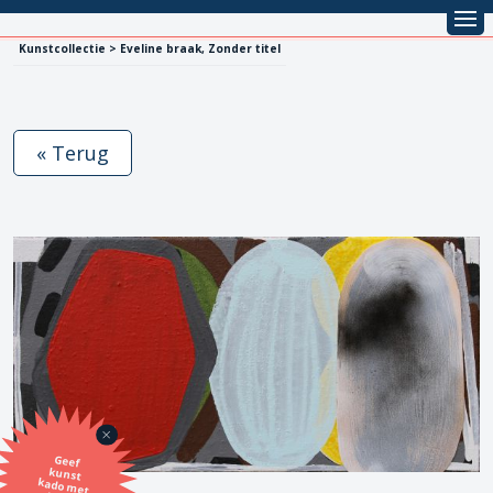
Kunstcollectie > Eveline braak, Zonder titel
« Terug
Geef
kunst
kado met
de SBK